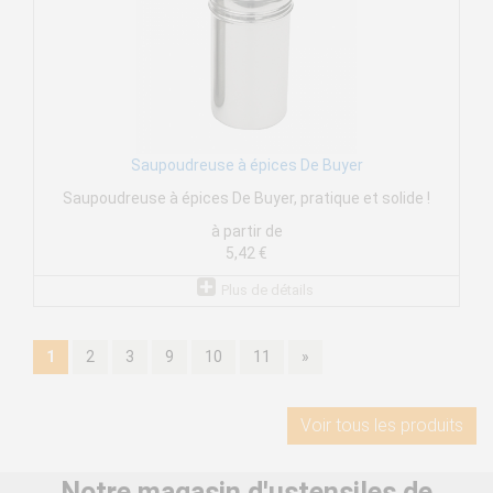
Saupoudreuse à épices De Buyer
Saupoudreuse à épices De Buyer, pratique et solide !
à partir de
5,42 €
Plus de détails
1
2
3
9
10
11
»
Voir tous les produits
Notre magasin d'ustensiles de