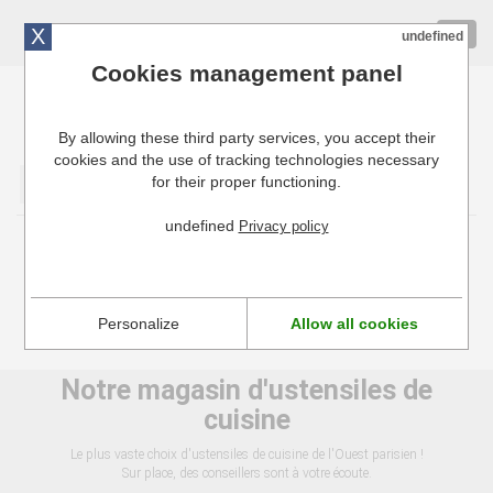
X
01 72 10 10 40
Togg
undefined
navig
Cookies management panel
By allowing these third party services, you accept their
Cuisinresto: Ustensiles de cuisine pour professionnels
cookies and the use of tracking technologies necessary
for their proper functioning.
Valider
undefined
Privacy policy
Revue de presse - ustensiles et accessoires de
cuisine
Personalize
Allow all cookies
La revue de presse est pour le moment indisponible.
Notre magasin d'ustensiles de
cuisine
Le plus vaste choix d'ustensiles de cuisine de l'Ouest parisien !
Sur place, des conseillers sont à votre écoute.