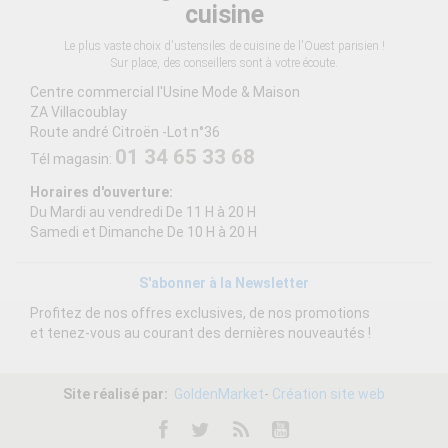
cuisine
Le plus vaste choix d'ustensiles de cuisine de l'Ouest parisien !
Sur place, des conseillers sont à votre écoute.
Centre commercial l'Usine Mode & Maison
ZA Villacoublay
Route andré Citroën -Lot n°36
01 34 65 33 68
Tél magasin:
Horaires d'ouverture:
Du Mardi au vendredi De 11 H à 20 H
Samedi et Dimanche De 10 H à 20 H
S'abonner à la Newsletter
Profitez de nos offres exclusives, de nos promotions
et tenez-vous au courant des dernières nouveautés !
Site réalisé par:
GoldenMarket
-
Création site web