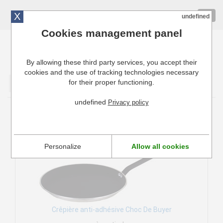
X
01 72 10 10 40
Togg
undefined
navig
Cookies management panel
By allowing these third party services, you accept their
Cuisinresto: Ustensiles de cuisine pour professionnels
cookies and the use of tracking technologies necessary
for their proper functioning.
Valider
undefined
Privacy policy
Batterie Choc De Buyer
Personalize
Allow all cookies
Crêpière anti-adhésive Choc De Buyer