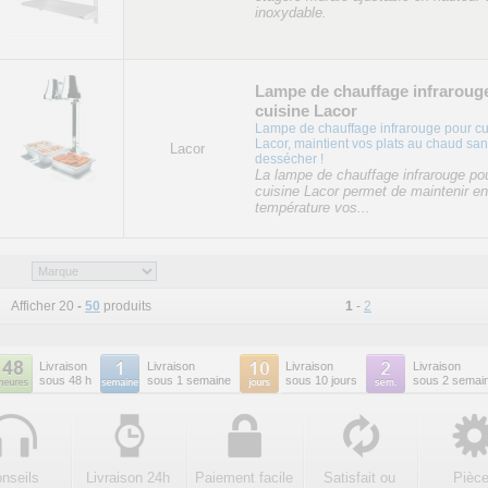
inoxydable.
Lampe de chauffage infraroug
cuisine Lacor
Lampe de chauffage infrarouge pour cu
Lacor, maintient vos plats au chaud san
Lacor
dessécher !
La lampe de chauffage infrarouge po
cuisine Lacor permet de maintenir en
température vos...
Afficher 20
-
50
produits
1
-
2
Livraison
Livraison
Livraison
Livraison
sous 48 h
sous 1 semaine
sous 10 jours
sous 2 semai
nseils
Livraison 24h
Paiement facile
Satisfait ou
Pièc