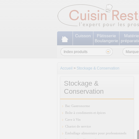
Cuisson
Pâtisserie
Matérie
Boulangerie
préparat
Index produits
Marque
Accueil
>
Stockage & Conservation
Stockage &
Conservation
Bac Gastronorme
Boîte à condiments et épices
Cave à Vin
Chariot de service
Emballage alimentaire pour professionnels