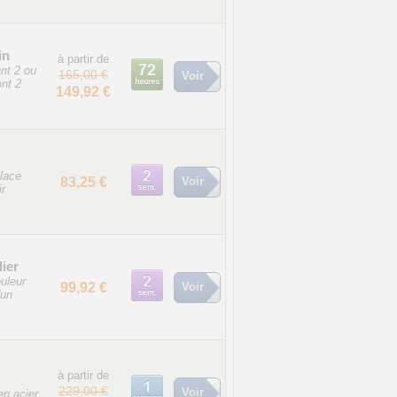
in
à partir de
nt 2 ou
165,00 €
Voir
ont 2
149,92 €
place
83,25 €
Voir
ir
lier
ouleur
99,92 €
Voir
'un
à partir de
229,00 €
Voir
en acier