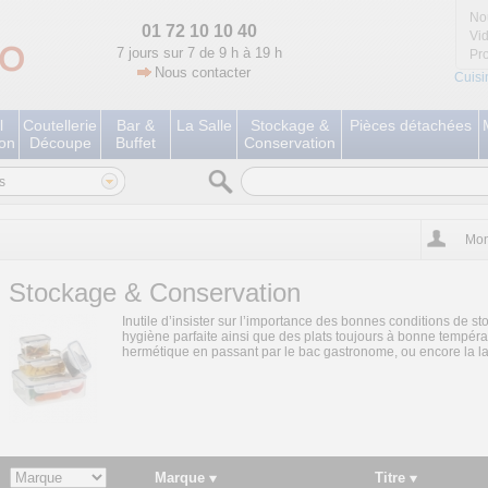
No
01 72 10 10 40
Vi
7 jours sur 7 de 9 h à 19 h
Pr
Nous contacter
Cuisi
l
Coutellerie
Bar &
La Salle
Stockage &
Pièces détachées
ion
Découpe
Buffet
Conservation
s
Mon
Stockage & Conservation
Inutile d’insister sur l’importance des bonnes conditions de s
hygiène parfaite ainsi que des plats toujours à bonne tempéra
hermétique en passant par le bac gastronome, ou encore la la
Marque
Titre