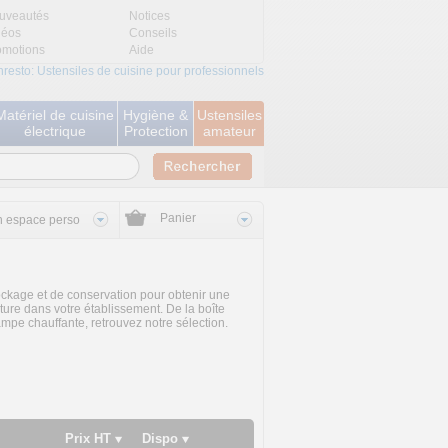
uveautés
Notices
déos
Conseils
omotions
Aide
nresto: Ustensiles de cuisine pour professionnels
Matériel de cuisine
Hygiène &
Ustensiles
électrique
Protection
amateur
Panier
 espace perso
tockage et de conservation pour obtenir une
ture dans votre établissement. De la boîte
mpe chauffante, retrouvez notre sélection.
Prix HT
Dispo