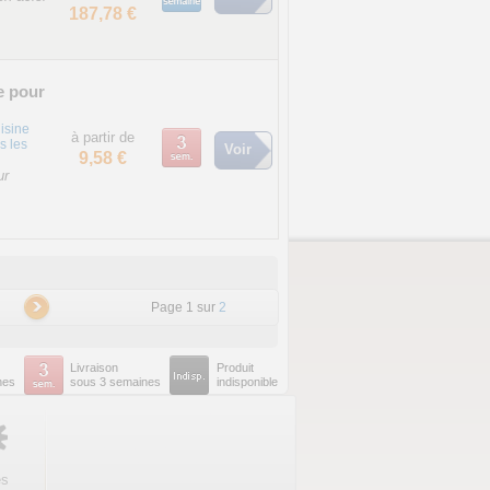
187,78 €
e pour
isine
à partir de
s les
Voir
9,58 €
ur
Page 1 sur
2
Livraison
Produit
nes
sous 3 semaines
indisponible
es