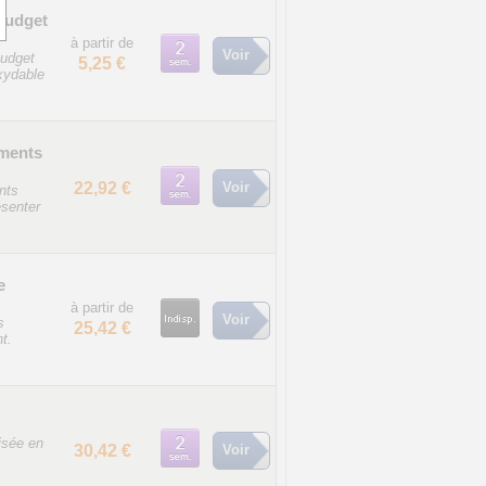
Budget
à partir de
Voir
udget
5,25 €
oxydable
iments
22,92 €
Voir
nts
ésenter
e
à partir de
Voir
s
25,42 €
t.
isée en
30,42 €
Voir