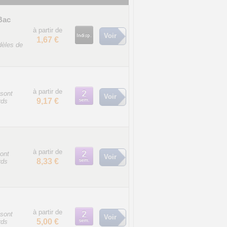
Bac
à partir de
Voir
1,67 €
dèles de
à partir de
sont
Voir
9,17 €
rds
à partir de
ont
Voir
8,33 €
rds
à partir de
sont
Voir
5,00 €
rds