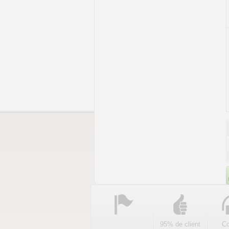
95% de client
Co