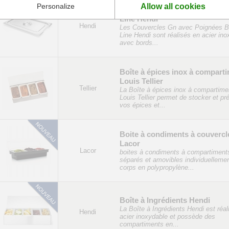
Allow all cookies
Personalize
Couvercle GN avec Poignées 
Line Hendi
Hendi
Les Couvercles Gn avec Poignées B
Line Hendi sont réalisés en acier in
avec bords...
Boîte à épices inox à compart
Louis Tellier
Tellier
La Boîte à épices inox à compartime
Louis Tellier permet de stocker et pr
vos épices et...
Boite à condiments à couvercl
Lacor
Lacor
boites à condiments à compartiment
séparés et amovibles individuellemen
corps en polypropylène...
Boîte à Ingrédients Hendi
La Boîte à Ingrédients Hendi est réal
Hendi
acier inoxydable et possède des
compartiments en...