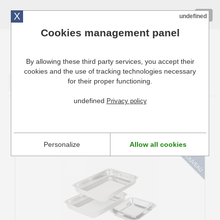
X
01 72 10 10 40
Togg
undefined
navig
Cookies management panel
By allowing these third party services, you accept their
Cuisinresto: Ustensiles de cuisine pour professionnels
cookies and the use of tracking technologies necessary
for their proper functioning.
Valider
undefined
Privacy policy
Plat à four
Tous nos plats au four de qualité professionnel.
Personalize
Allow all cookies