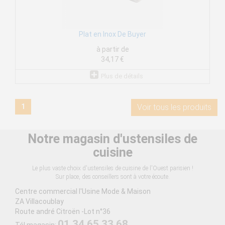
Plat en Inox De Buyer
à partir de
34,17 €
Plus de détails
1
Voir tous les produits
Notre magasin d'ustensiles de
cuisine
Le plus vaste choix d'ustensiles de cuisine de l'Ouest parisien !
Sur place, des conseillers sont à votre écoute.
Centre commercial l'Usine Mode & Maison
ZA Villacoublay
Route andré Citroën -Lot n°36
01 34 65 33 68