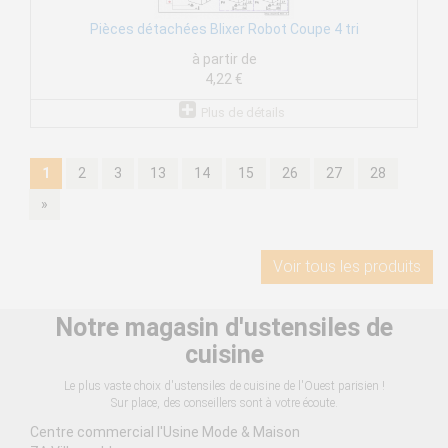
Pièces détachées Blixer Robot Coupe 4 tri
à partir de
4,22 €
Plus de détails
1
2
3
13
14
15
26
27
28
»
Voir tous les produits
Notre magasin d'ustensiles de
cuisine
Le plus vaste choix d'ustensiles de cuisine de l'Ouest parisien !
Sur place, des conseillers sont à votre écoute.
Centre commercial l'Usine Mode & Maison