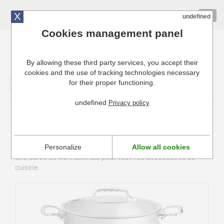
X
01 72 10 10 40
Togg
undefined
navig
Cookies management panel
By allowing these third party services, you accept their
Cuisinresto: Ustensiles de cuisine pour professionnels
cookies and the use of tracking technologies necessary
for their proper functioning.
Valider
undefined
Privacy policy
Faitout professionnel
Le faitout est l'ustensile de cuisine indispensable dans sa
Personalize
Allow all cookies
cuisine. Nous vous proposons les meilleurs marques pour
une durée de vie maximale pour tout vos accessoires de
cuisine.