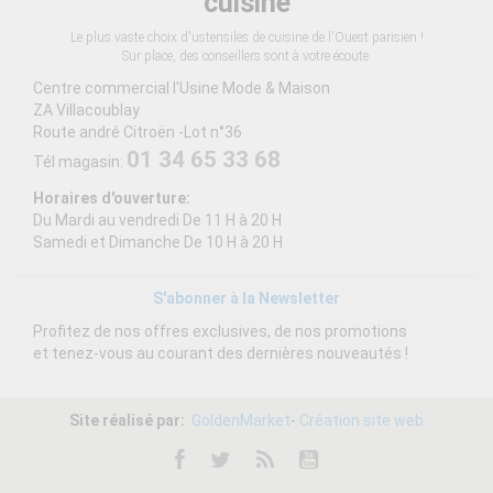
cuisine
Le plus vaste choix d'ustensiles de cuisine de l'Ouest parisien !
Sur place, des conseillers sont à votre écoute.
Centre commercial l'Usine Mode & Maison
ZA Villacoublay
Route andré Citroën -Lot n°36
01 34 65 33 68
Tél magasin:
Horaires d'ouverture:
Du Mardi au vendredi De 11 H à 20 H
Samedi et Dimanche De 10 H à 20 H
S'abonner à la Newsletter
Profitez de nos offres exclusives, de nos promotions
et tenez-vous au courant des dernières nouveautés !
Site réalisé par:
GoldenMarket
-
Création site web