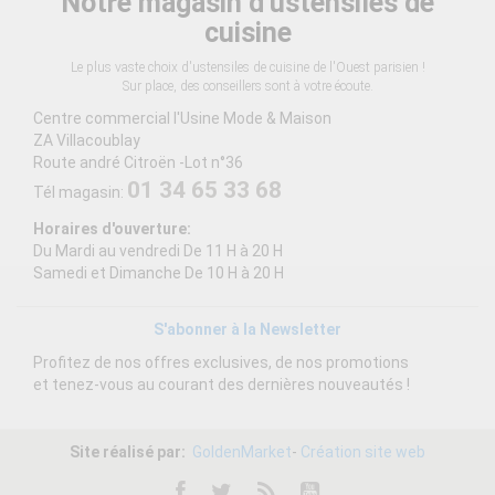
Notre magasin d'ustensiles de
cuisine
Le plus vaste choix d'ustensiles de cuisine de l'Ouest parisien !
Sur place, des conseillers sont à votre écoute.
Centre commercial l'Usine Mode & Maison
ZA Villacoublay
Route andré Citroën -Lot n°36
01 34 65 33 68
Tél magasin:
Horaires d'ouverture:
Du Mardi au vendredi De 11 H à 20 H
Samedi et Dimanche De 10 H à 20 H
S'abonner à la Newsletter
Profitez de nos offres exclusives, de nos promotions
et tenez-vous au courant des dernières nouveautés !
Site réalisé par:
GoldenMarket
-
Création site web