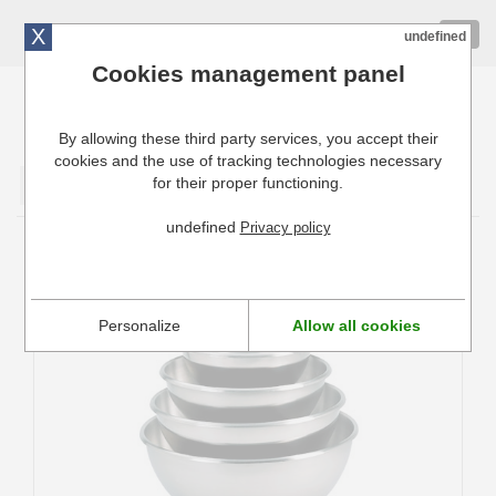
X
01 72 10 10 40
Togg
undefined
navig
Cookies management panel
By allowing these third party services, you accept their
Cuisinresto: Ustensiles de cuisine pour professionnels
cookies and the use of tracking technologies necessary
for their proper functioning.
Valider
undefined
Privacy policy
Bassine cul de poule professionnelle
Personalize
Allow all cookies