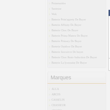
Poissonnière
Sauteuse
Wok
Batterie Prim'appety De Buyer
Batterie Affinity De Buyer
Batterie Choc De Buyer
Batterie Prima Matera De Buyer
Batterie Primary De Buyer
Batterie Outdoor De Buyer
Batterie Inocuivre De buyer
Batterie Choc Resto Induction De Buyer
Batterie La lyonnaise De Buyer
Marques
ALLA
ARCOS
CASSELIN
CHASSEUR