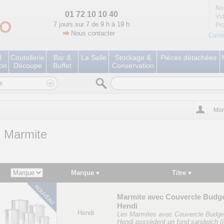
No
01 72 10 10 40
Vi
7 jours sur 7 de 9 h à 19 h
Pr
Nous contacter
Cuisi
l
Coutellerie
Bar &
La Salle
Stockage &
Pièces détachées
ion
Découpe
Buffet
Conservation
s
Mon
Marmite
Marque
Titre
Marmite avec Couvercle Budge
Hendi
Hendi
Les Marmites avec Couvercle Budge
Hendi possèdent un fond sandwich (i