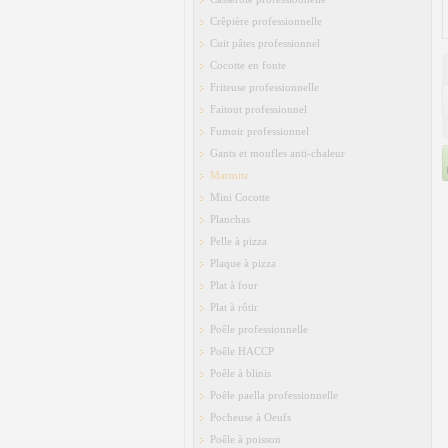
Crêpière professionnelle
Cuit pâtes professionnel
Cocotte en fonte
Friteuse professionnelle
Faitout professionnel
Fumoir professionnel
Gants et moufles anti-chaleur
Marmite
Mini Cocotte
Planchas
Pelle à pizza
Plaque à pizza
Plat à four
Plat à rôtir
Poêle professionnelle
Poêle HACCP
Poêle à blinis
Poêle paella professionnelle
Pocheuse à Oeufs
Poêle à poisson