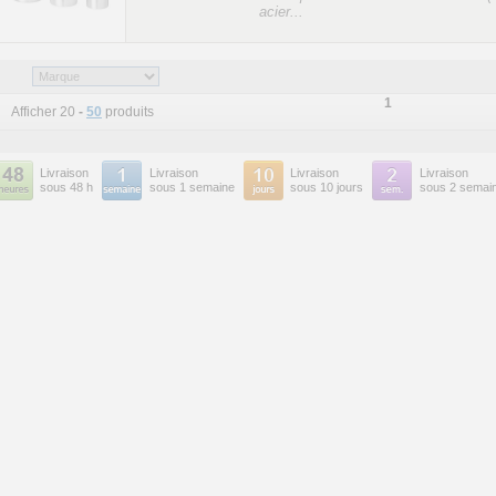
acier...
1
Afficher 20
-
50
produits
Livraison
Livraison
Livraison
Livraison
sous 48 h
sous 1 semaine
sous 10 jours
sous 2 semai