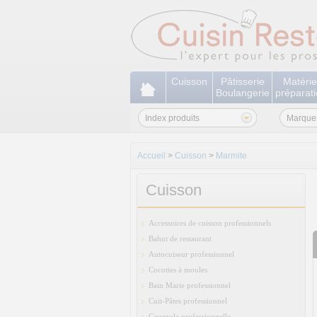
Cuisson
Pâtisserie
Matérie
Boulangerie
préparat
Index produits
Marque
Accueil
>
Cuisson
>
Marmite
Cuisson
Accessoires de cuisson professionnels
Bahut de restaurant
Autocuiseur professionnel
Cocottes à moules
Bain Marie professionnel
Cuit-Pâtes professionnel
Casserole professionnelle