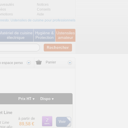
uveautés
Notices
déos
Conseils
omotions
Aide
nresto: Ustensiles de cuisine pour professionnels
Matériel de cuisine
Hygiène &
Ustensiles
électrique
Protection
amateur
Panier
 espace perso
Prix HT
Dispo
t Line
à partir de
Voir
t Line
89,58 €
nox-alu-