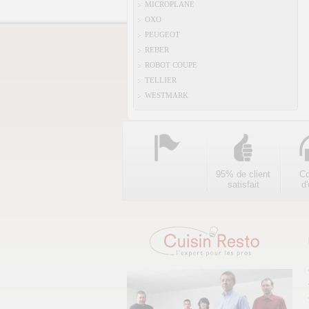
MICROPLANE
OXO
PEUGEOT
REBER
ROBOT COUPE
TELLIER
WESTMARK
95% de client
Co
satisfait
d'