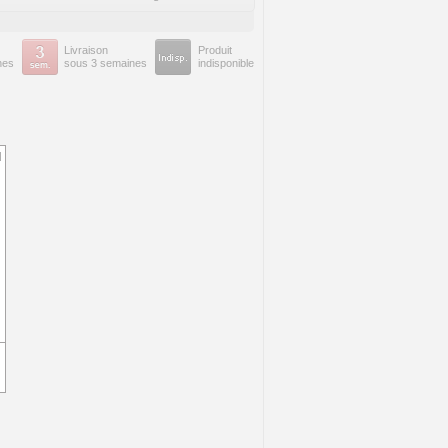
Livraison
Produit
nes
sous 3 semaines
indisponible
d