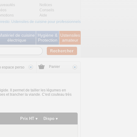
uveautés
Notices
déos
Conseils
omotions
Aide
nresto: Ustensiles de cuisine pour professionnels
Matériel de cuisine
Hygiène &
Ustensiles
électrique
Protection
amateur
Panier
 espace perso
ide. Il permet de tailler les légumes en
bes et trancher la viande. C'est couteau très
Prix HT
Dispo