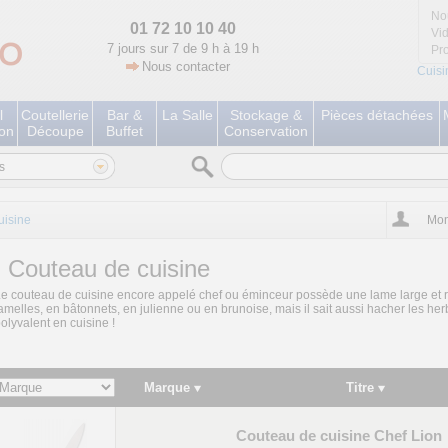
No
01 72 10 10 40
Vi
7 jours sur 7 de 9 h à 19 h
Pr
Nous contacter
Cuisi
l
Coutellerie
Bar &
La Salle
Stockage &
Pièces détachées
ion
Découpe
Buffet
Conservation
s
uisine
Mon
Couteau de cuisine
e couteau de cuisine encore appelé chef ou éminceur possède une lame large et rig
amelles, en bâtonnets, en julienne ou en brunoise, mais il sait aussi hacher les her
olyvalent en cuisine !
Marque
Titre
Couteau de cuisine Chef Lion