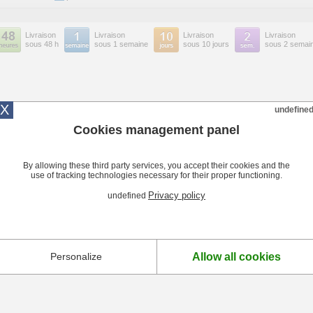
Livraison
Livraison
Livraison
Livraison
sous 48 h
sous 1 semaine
sous 10 jours
sous 2 semai
X
undefine
Cookies management panel
By allowing these third party services, you accept their cookies and the
use of tracking technologies necessary for their proper functioning.
Privacy policy
undefined
Allow all cookies
Personalize