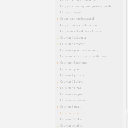
Coupe-fruits et légumes professionnels
Coupe fromage
Coupe-pain professionnel
Coupe-tomates professionnel
Couperets et Feuilles de boucher
Couteau à découper
Couteau à désosser
Couteau à jambon et saumon
Couteaux à fromage professionnels
Couteaux électriques
Couteau à pain
Couteau à poisson
Couteau à huîtres
Couteau à pizza
Couteau à saigner
Couteau de boucher
Couteau à steak
Couteau de cuisine
Couteau d'office
Couteau de table