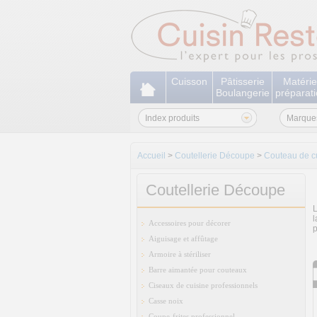
Cuisson
Pâtisserie
Matérie
Boulangerie
préparat
Index produits
Marque
Accueil
>
Coutellerie Découpe
>
Couteau de c
Coutellerie Découpe
L
l
Accessoires pour décorer
p
Aiguisage et affûtage
Armoire à stériliser
Barre aimantée pour couteaux
Ciseaux de cuisine professionnels
Casse noix
Coupe-frites professionnel