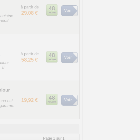
,
à partir de
Voir
29,08 €
 cuisine
néral
,
à partir de
Voir
58,25 €
atier
 Il
olour
19,92 €
Voir
cos est
a gamme.
Page 1 sur 1