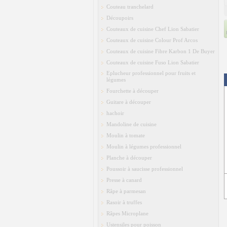
Couteau tranchelard
Découpoirs
Couteaux de cuisine Chef Lion Sabatier
Couteaux de cuisine Colour Prof Arcos
Couteaux de cuisine Fibre Karbon 1 De Buyer
Couteaux de cuisine Fuso Lion Sabatier
Eplucheur professionnel pour fruits et
légumes
Fourchette à découper
Guitare à découper
hachoir
Mandoline de cuisine
Moulin à tomate
Moulin à légumes professionnel
Planche à découper
Poussoir à saucisse professionnel
Presse à canard
Râpe à parmesan
Rasoir à truffes
Râpes Microplane
Ustensiles pour poisson