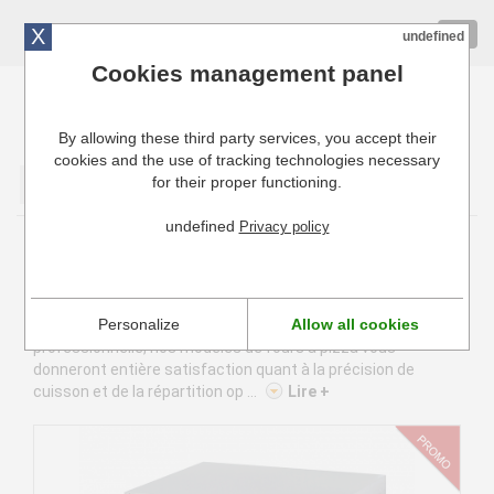
X
01 72 10 10 40
Togg
undefined
navig
Cookies management panel
By allowing these third party services, you accept their
Cuisinresto: Ustensiles de cuisine pour professionnels
cookies and the use of tracking technologies necessary
for their proper functioning.
Valider
undefined
Privacy policy
Fours à Pizza professionnel
Le four à pizza professionnel vous permet de cuire
Personalize
Allow all cookies
rapidement vos délicieuses pizzas. Tous de conception
professionnelle, nos modèles de fours à pizza vous
donneront entière satisfaction quant à la précision de
cuisson et de la répartition op ...
Lire +