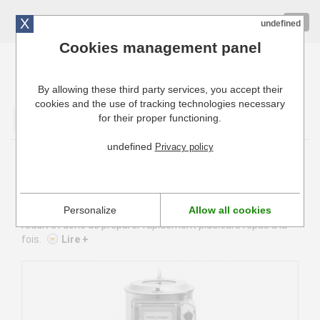
X
01 72 10 10 40
Togg
undefined
navig
Cookies management panel
By allowing these third party services, you accept their
Cuisinresto: Ustensiles de cuisine pour professionnels
cookies and the use of tracking technologies necessary
for their proper functioning.
Valider
undefined
Privacy policy
Eplucheuses électriques Robot Coupe
Les éplucheuses électriques professionnelles permettent
Personalize
Allow all cookies
d'éplucher une grande quantité de légumes en un temps
réduit et donc de préparer rapidement plusieurs repas à la
fois.
Lire +