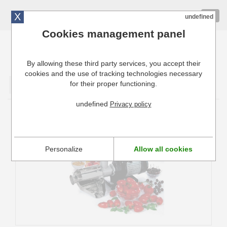
X
01 72 10 10 40
Togg
undefined
navig
Cookies management panel
By allowing these third party services, you accept their
Cuisinresto: Ustensiles de cuisine pour professionnels
cookies and the use of tracking technologies necessary
for their proper functioning.
Valider
undefined
Privacy policy
Moulin à tomates électrique Reber
Personalize
Allow all cookies