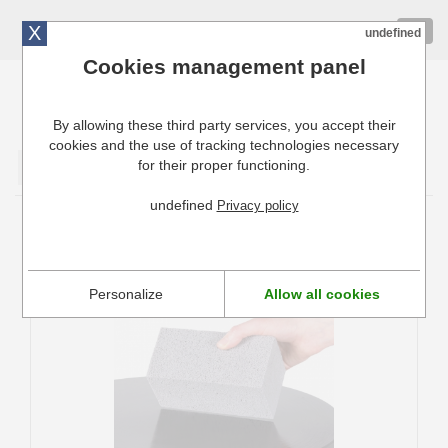
X
01 72 10 10 40
Togg
undefined
navig
Cookies management panel
By allowing these third party services, you accept their
Cuisinresto: Ustensiles de cuisine pour professionnels
cookies and the use of tracking technologies necessary
for their proper functioning.
Valider
undefined
Privacy policy
Accessoires pour crêpières
Personalize
Allow all cookies