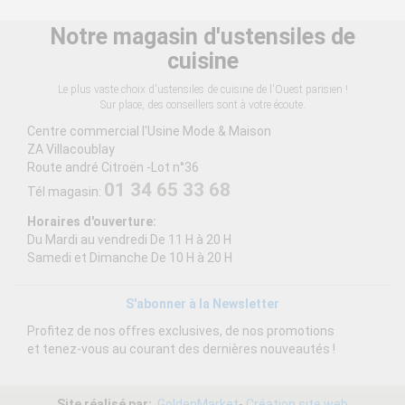
Notre magasin d'ustensiles de
cuisine
Le plus vaste choix d'ustensiles de cuisine de l'Ouest parisien !
Sur place, des conseillers sont à votre écoute.
Centre commercial l'Usine Mode & Maison
ZA Villacoublay
Route andré Citroën -Lot n°36
01 34 65 33 68
Tél magasin:
Horaires d'ouverture:
Du Mardi au vendredi De 11 H à 20 H
Samedi et Dimanche De 10 H à 20 H
S'abonner à la Newsletter
Profitez de nos offres exclusives, de nos promotions
et tenez-vous au courant des dernières nouveautés !
Site réalisé par:
GoldenMarket
-
Création site web