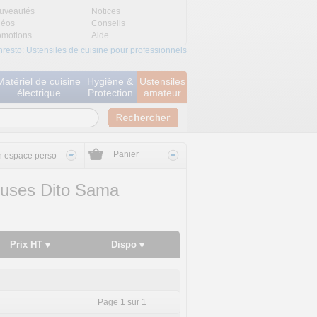
uveautés
Notices
déos
Conseils
omotions
Aide
nresto: Ustensiles de cuisine pour professionnels
Matériel de cuisine
Hygiène &
Ustensiles
électrique
Protection
amateur
Panier
 espace perso
euses Dito Sama
Prix HT
Dispo
Page 1 sur 1