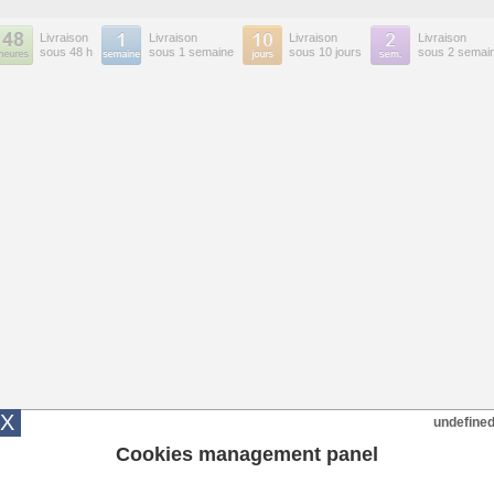
Livraison
Livraison
Livraison
Livraison
sous 48 h
sous 1 semaine
sous 10 jours
sous 2 semai
X
undefine
Cookies management panel