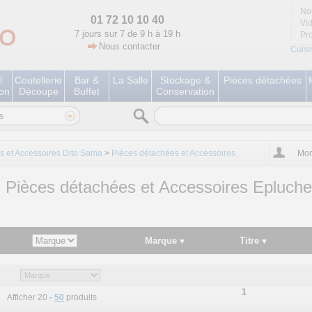
No
01 72 10 10 40
Vi
7 jours sur 7 de 9 h à 19 h
Pr
Nous contacter
Cuisi
l
Coutellerie
Bar &
La Salle
Stockage &
Pièces détachées
ion
Découpe
Buffet
Conservation
s
s et Accessoires Dito Sama
>
Pièces détachées et Accessoires
Mon
Pièces détachées et Accessoires Epluch
Marque
Titre
1
Afficher 20
-
50
produits