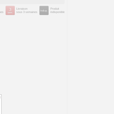
Livraison
Produit
nes
sous 3 semaines
indisponible
d