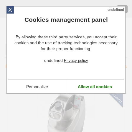
X
01 72 10 10 40
Togg
undefined
navig
Cookies management panel
By allowing these third party services, you accept their
Cuisinresto: Ustensiles de cuisine pour professionnels
cookies and the use of tracking technologies necessary
for their proper functioning.
Valider
undefined
Privacy policy
Pièces détachées et Accessoires Coupe-légumes
Dito Sama
Personalize
Allow all cookies