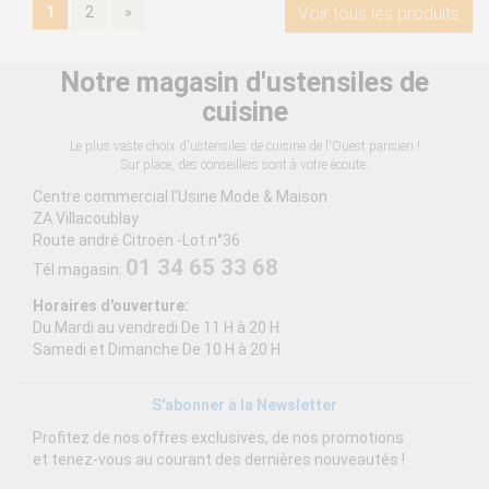
1
2
»
Voir tous les produits
Notre magasin d'ustensiles de
cuisine
Le plus vaste choix d'ustensiles de cuisine de l'Ouest parisien !
Sur place, des conseillers sont à votre écoute.
Centre commercial l'Usine Mode & Maison
ZA Villacoublay
Route andré Citroën -Lot n°36
01 34 65 33 68
Tél magasin:
Horaires d'ouverture:
Du Mardi au vendredi De 11 H à 20 H
Samedi et Dimanche De 10 H à 20 H
S'abonner à la Newsletter
Profitez de nos offres exclusives, de nos promotions
et tenez-vous au courant des dernières nouveautés !