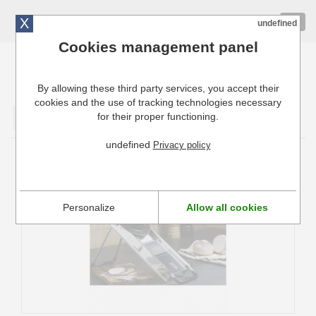
X
01 72 10 10 40
Togg
undefined
navig
Cookies management panel
By allowing these third party services, you accept their
Cuisinresto: Ustensiles de cuisine pour professionnels
cookies and the use of tracking technologies necessary
for their proper functioning.
Valider
undefined
Privacy policy
Mandoline Bron Coucke Tellier
Personalize
Allow all cookies