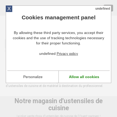
X
01 72 10 10 40
Togg
undefined
navig
Cookies management panel
By allowing these third party services, you accept their
Cuisinresto: Ustensiles de cuisine pour professionnels
cookies and the use of tracking technologies necessary
for their proper functioning.
Valider
undefined
Privacy policy
Plus de 100 000 références
Nous travaillons avec plus de 100 fournisseurs différents chez lesquels
Personalize
Allow all cookies
nous avons accès à l'ensemble de leurs catalogues. C'est pourquoi nous
pouvons revendiquer d'avoir le plus grand choix du web en matière
d'ustensiles de cuisine et de matériel à destination du professionnel.
Notre magasin d'ustensiles de
cuisine
Le plus vaste choix d'ustensiles de cuisine de l'Ouest parisien !